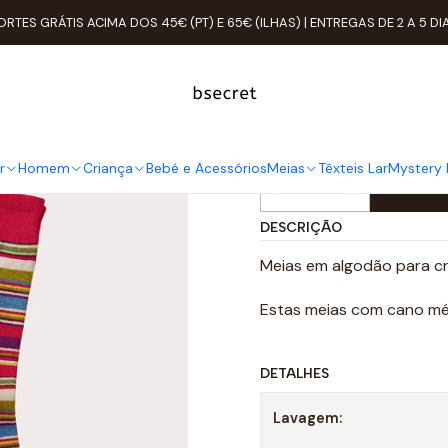
cio
Meias
Soquete
Pack 3 Meias Algodão Tam: 32-34 Criança Ri
ORTES GRÁTIS ACIMA DOS 45€ (PT) E 65€ (ILHAS) | ENTREGAS DE 2 A 5 DI
Pack 3 Meia
Riscas
r
Homem
Criança
Bebé e Acessórios
Meias
Têxteis Lar
Mystery 
Ad
Quantidade
DESCRIÇÃO
Meias em algodão para cr
Estas meias com cano méd
DETALHES
Lavagem: