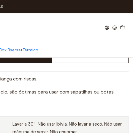
scas
AS
s Algodão Tam: 32-34 Criança
Box Bsecret
Térmico
icionar ao Carrinho
Comprar agora
iança com riscas.
io, são óptimas para usar com sapatilhas ou botas.
Lavar a 30º. Não usar lixívia. Não lavar a seco. Não usar
máquina de secar. Não engomar