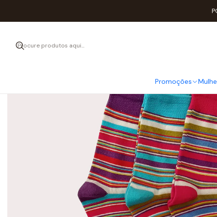
Iní
P
Promoções
Mulhe