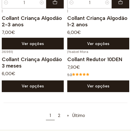
+1
Quantidade
Quantidade
|
|
Collant Criança Algodão
Collant Criança Algodão
2-3 anos
1-2 anos
7,00€
6,00€
Ver opções
Ver opções
36981
|
|
Ysabel Mora
Collant Criança Algodão
Collant Redutor 10DEN
3 meses
7,90€
6,00€
5.0
Ver opções
Ver opções
1
2
»
Último