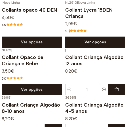
|
Nova Linha
NL2910
|
Nova Linha
Collants opaco 40 DEN
Collant Lycra 15DEN
Criança
4,50€
2,95€
4.5
5.0
Ver opções
Ver opções
NL120
|
|
Collant Opaco de
Collant Criança Algodão
Criança e Bebé
12 anos
3,50€
8,20€
5.0
Ver opções
Quantidade
36981
|
36981
|
Collant Criança Algodão
Collant Criança Algodão
8-10 anos
4-5 anos
8,20€
8,20€