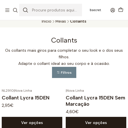
PORTES GRÁTIS ACIMA DOS 45€ (PT) E 65€ (ILHAS) | ENTREGAS DE 2
A 5 DIAS
Início
Meias
Collants
Collants
Os collants mais giros para completar o seu look e o dos seus
filhos.
Adapte o collant ideal ao seu corpo e à ocasião.
Filtros
NL2910
|
Nova Linha
|
Nova Linha
Collant Lycra 15DEN
Collant Lycra 15DEN Sem
Marcação
2,95€
4,60€
Ver opções
Ver opções
+2