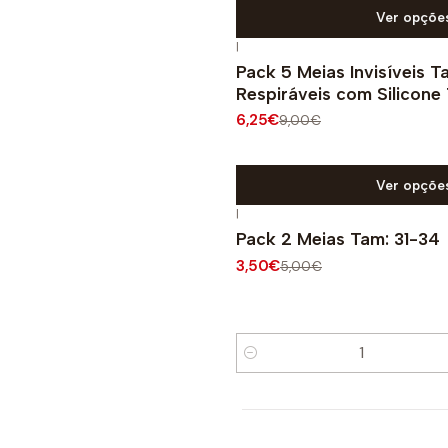
Ver opçõe
|
-31%
DESCONTO
Pack 5 Meias Invisíveis 
Respiráveis com Silicone
6,25€
9,00€
Ver opçõe
|
-30%
DESCONTO
Pack 2 Meias Tam: 31-34
3,50€
5,00€
Quantidade