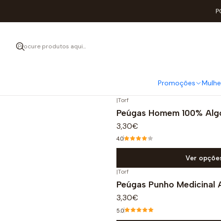
P
Promoções
Mulhe
|
Torf
Peúgas Homem 100% Alg
3,30€
4.0
Ver opçõe
|
Torf
Peúgas Punho Medicinal 
3,30€
5.0