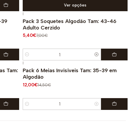
Ver opções
|
-23%
DESCONTO
-39
Pack 3 Soquetes Algodão Tam: 43-46
Adulto Cerzido
5,40€
7,00€
Quantidade
|
-17%
DESCONTO
ras Tam:
Pack 6 Meias Invisíveis Tam: 35-39 em
Algodão
12,00€
14,50€
Quantidade