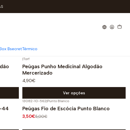
AS
Box Bsecret
Térmico
|
Torf
odão
Peúgas Punho Medicinal Algodão
Mercerizado
4,90€
Ver opções
13082-10-562
|
Punto Blanco
-30%
DESCONTO
3-44
Peúgas Fio de Escócia Punto Blanco
3,50€
5,00€