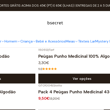
Início
Homem
Meias
ORTES GRÁTIS ACIMA DOS 45€ (PT) E 65€ (ILHAS) | ENTREGAS DE 2 A 5 DI
Meias
As meias e peúgas que todos os homens precisam.
r
Homem
Criança
Bebé e Acessórios
Meias
Têxteis Lar
Mystery 
150512
|
Torf
odão
Peúgas Punho Medicinal 100% Alg
3,30€
5.0
s
Ver opções
GTO1004
|
Giotto
-28%
DESCONTO
Algodão
Pack 4 Peúgas Punho Medicinal 4
9,50€
13,20€