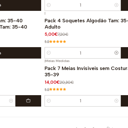
s
Quantidade
|
-31%
DESCONTO
Tam: 35-40
Pack 4 Soquetes Algodão Tam: 35
 Tam: 35-40
Adulto
5,00€
7,20€
5.0
s
Quantidade
|
Meias Medidas
-31%
DESCONTO
Pack 7 Meias Invisíveis sem Costu
35-39
14,00€
20,30€
5.0
Quantidade