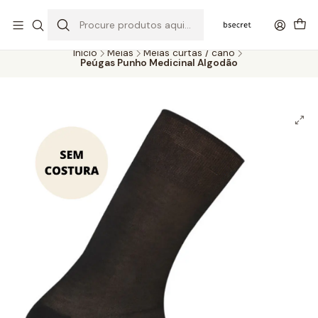
PORTES GRÁTIS ACIMA DOS 45€ (PT) E 65€ (ILHAS) | ENTREGAS DE 2
A 5 DIAS
Início
Meias
Meias curtas / cano
Peúgas Punho Medicinal Algodão