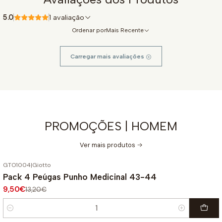
5.0
1 avaliação
Ordenar por
Mais Recente
Carregar mais avaliações
PROMOÇÕES | HOMEM
Ver mais produtos
GTO1004
|
Giotto
-28%
DESCONTO
Pack 4 Peúgas Punho Medicinal 43-44
9,50€
13,20€
Quantidade