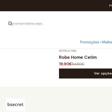
P
A qualidade e c
Promoções
Mulhe
SOTELA 136
|
-64%
DESCONTO
Robe Home Cetim
19,90€
54,90€
Ver opçõe