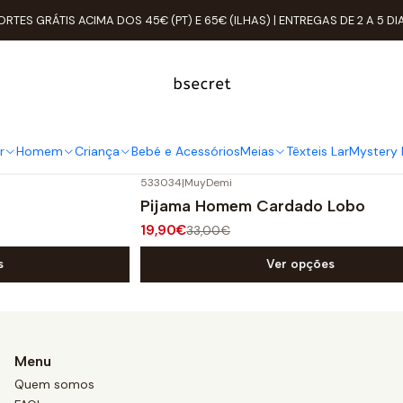
Início
Homem
Pijamas / Roupões
ORTES GRÁTIS ACIMA DOS 45€ (PT) E 65€ (ILHAS) | ENTREGAS DE 2 A 5 DI
Pijamas / Roupões
onforto para uma noite tranquila. Encontre os pijamas mais g
r
Homem
Criança
Bebé e Acessórios
Meias
Têxteis Lar
Mystery 
533034
|
MuyDemi
-40%
DESCONTO
Pijama Homem Cardado Lobo
19,90€
33,00€
s
Ver opções
Menu
Quem somos