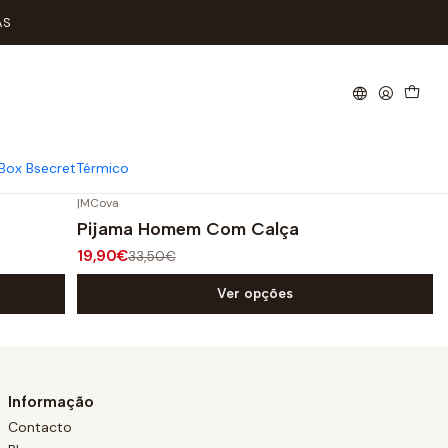
AS
iros da estação!
Box Bsecret
Térmico
|
MCova
-41%
DESCONTO
Pijama Homem Com Calça
19,90€
33,50€
Ver opções
Informação
Contacto