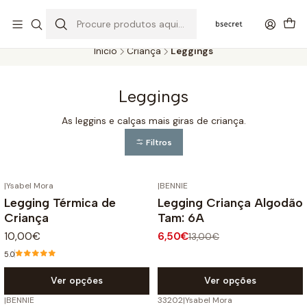
PORTES GRÁTIS ACIMA DOS 45€ (PT) E 65€ (ILHAS) | ENTREGAS DE 2
A 5 DIAS
Início
Criança
Leggings
Leggings
As leggins e calças mais giras de criança.
Filtros
|
Ysabel Mora
|
BENNIE
-50%
DESCONTO
Legging Térmica de
Legging Criança Algodão
Criança
Tam: 6A
10,00€
6,50€
13,00€
5.0
Ver opções
Ver opções
|
BENNIE
33202
|
Ysabel Mora
-50%
DESCONTO
-50%
DESCONTO