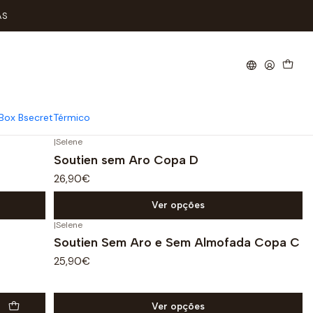
AS
bralettes, desporto, ou copas flexíveis.
Box Bsecret
Térmico
|
Selene
Soutien sem Aro Copa D
26,90€
Ver opções
|
Selene
Soutien Sem Aro e Sem Almofada Copa C
25,90€
Ver opções