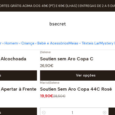
Início
Mulher
ROUPA ÍNTIMA
Soutien
Sem Aro
ORTES GRÁTIS ACIMA DOS 45€ (PT) E 65€ (ILHAS) | ENTREGAS DE 2 A 5 DI
Sem Aro
Pode encontrar este modelo em várias categorias, tais como 
r
Homem
Criança
Bebé e Acessórios
Meias
Têxteis Lar
Mystery 
|
Selene
 Alcochoada
Soutien sem Aro Copa C
26,90€
s
Ver opções
Marivi
|
Selene
-30%
DESCONTO
 Apertar à Frente
Soutien Sem Aro Copa 44C Rosé
19,90€
28,50€
s