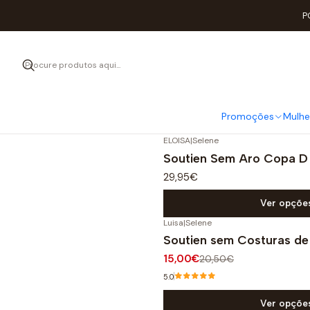
P
Para quem prefere um soutien sem aros. 
Promoções
Mulhe
ELOISA
|
Selene
Soutien Sem Aro Copa D
29,95€
Ver opçõe
Luisa
|
Selene
-27%
DESCONTO
Soutien sem Costuras de
15,00€
20,50€
5.0
Ver opçõe