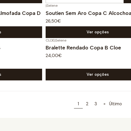
Quantidade
|
Selene
Almofada Copa D
Soutien Sem Aro Copa C Alcocho
26,50€
s
Ver opções
CLOE
|
Selene
B
Bralette Rendado Copa B Cloe
24,00€
s
Ver opções
1
2
3
»
Último