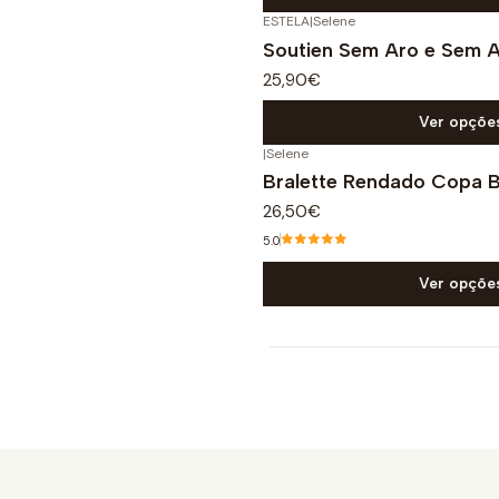
ESTELA
|
Selene
Soutien Sem Aro e Sem 
25,90€
Ver opçõe
|
Selene
Bralette Rendado Copa 
26,50€
5.0
Ver opçõe