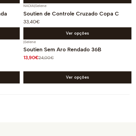
NADIA
|
Selene
ada
Soutien de Controle Cruzado Copa C
33,40€
Ver opções
|
Selene
-42%
DESCONTO
Soutien Sem Aro Rendado 36B
13,90€
24,00€
Ver opções