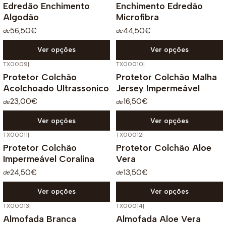
Edredão Enchimento
Enchimento Edredão
Algodão
Microfibra
56,50€
44,50€
de
de
Ver opções
Ver opções
TX0009
|
TX00010
|
Protetor Colchão
Protetor Colchão Malha
Acolchoado Ultrassonico
Jersey Impermeável
23,00€
16,50€
de
de
Ver opções
Ver opções
TX00011
|
TX00012
|
Protetor Colchão
Protetor Colchão Aloe
Impermeável Coralina
Vera
24,50€
13,50€
de
de
Ver opções
Ver opções
TX00013
|
TX00014
|
Almofada Branca
Almofada Aloe Vera