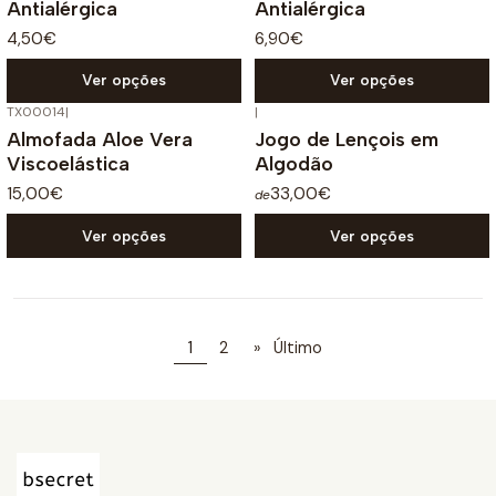
Antialérgica
Antialérgica
4,50€
6,90€
Ver opções
Ver opções
TX00014
|
|
Almofada Aloe Vera
Jogo de Lençois em
Viscoelástica
Algodão
15,00€
33,00€
de
Ver opções
Ver opções
1
2
»
Último