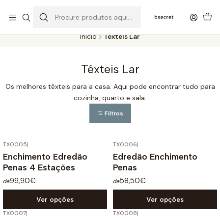
PORTES GRÁTIS ACIMA DOS 45€ (PT) E 65€ (ILHAS) | ENTREGAS DE 2
A 5 DIAS
Início
Têxteis Lar
Têxteis Lar
Os melhores têxteis para a casa. Aqui pode encontrar tudo para
cozinha, quarto e sala.
Filtros
TX0005
|
TX0006
|
Enchimento Edredão
Edredão Enchimento
Penas 4 Estações
Penas
99,90€
58,50€
de
de
Ver opções
Ver opções
TX0007
|
TX0008
|