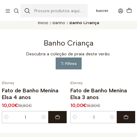
PORTES GRÁTIS ACIMA DOS 45€ (PT) E 65€ (ILHAS) | ENTREGAS DE 2
A 5 DIAS
Início
Banho
Banho Criança
Banho Criança
Descubra a coleção de praia deste verão.
Filtros
|
Disney
|
Disney
-50%
DESCONTO
-50%
DESCONTO
Fato de Banho Menina
Fato de Banho Menina
Elsa 4 anos
Elsa 3 anos
10,00€
10,00€
19,90€
19,90€
Quantidade
Quantidade