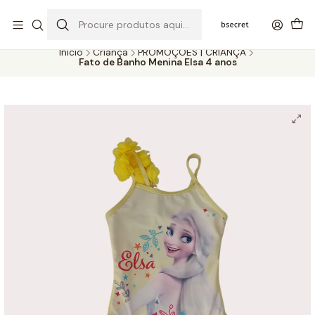
PORTES GRÁTIS ACIMA DOS 45€ (PT) E 65€ (ILHAS) | ENTREGAS DE 2
A 5 DIAS
Início
Criança
PROMOÇÕES | CRIANÇA
Fato de Banho Menina Elsa 4 anos