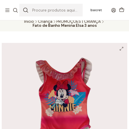
PORTES GRÁTIS ACIMA DOS 45€ (PT) E 65€ (ILHAS) | ENTREGAS DE 2
A 5 DIAS
Início
Criança
PROMOÇÕES | CRIANÇA
Fato de Banho Menina Elsa 3 anos