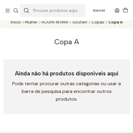
PORTES GRÁTIS ACIMA DOS 45€ (PT) E 65€ (ILHAS) | ENTREGAS DE 2
A 5 DIAS
Início
Mulher
ROUPA ÍNTIMA
Soutien
Copas
Copa A
Copa A
Ainda não há produtos disponíveis aqui
Pode tentar procurar outras categorias ou usar a
barra de pesquisa para encontrar outros
produtos.