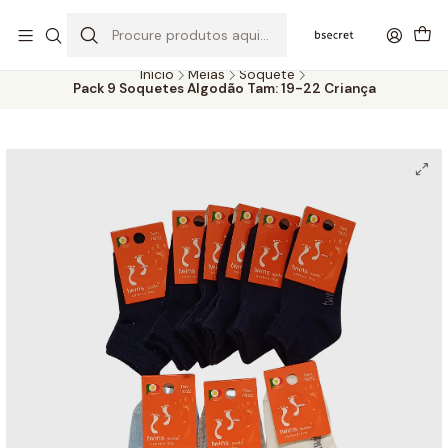
PORTES GRÁTIS ACIMA DOS 45€ (PT) E 65€ (ILHAS) | ENTREGAS DE 2
A 5 DIAS
Início
Meias
Soquete
Pack 9 Soquetes Algodão Tam: 19-22 Criança