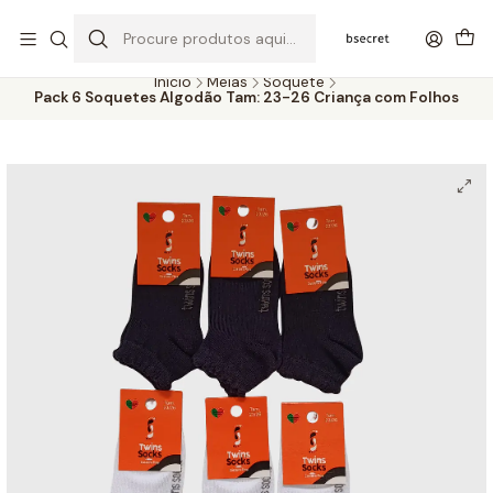
PORTES GRÁTIS ACIMA DOS 45€ (PT) E 65€ (ILHAS) | ENTREGAS DE 2
A 5 DIAS
Início
Meias
Soquete
Pack 6 Soquetes Algodão Tam: 23-26 Criança com Folhos