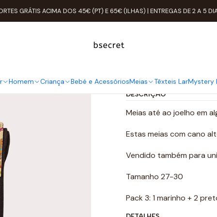
Início
Meias
Meias altas
Pack 3 Meias Altas Algodão Tam: 27-30
ORTES GRÁTIS ACIMA DOS 45€ (PT) E 65€ (ILHAS) | ENTREGAS DE 2 A 5 DI
Pack 3 Meias
Ad
Quantidade
r
Homem
Criança
Bebé e Acessórios
Meias
Têxteis Lar
Mystery 
DESCRIÇÃO
Meias até ao joelho em a
Estas meias com cano alt
Vendido também para uni
Tamanho 27-30
Pack 3: 1 marinho + 2 pret
DETALHES