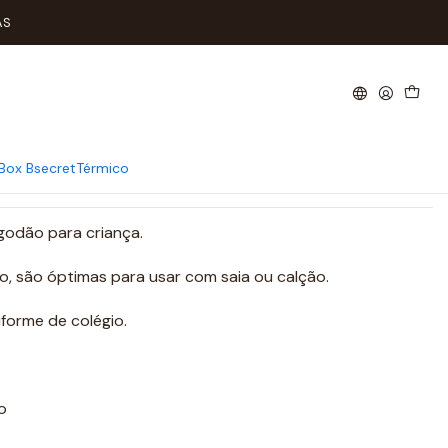
AS
 Altas Algodão Tam: 27-30
icionar ao Carrinho
Comprar agora
Box Bsecret
Térmico
lgodão para criança.
o, são óptimas para usar com saia ou calção.
forme de colégio.
o