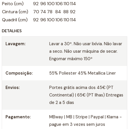
Peito (cm)
92
96
100
106
110
114
Cintura (cm)
70
74
78
84
88
92
Quadril (cm)
92
96
100
106
110
114
DETALHES
Lavagem:
Lavar a 30º. Não usar lixívia. Não lavar
a seco. Não usar máquina de secar.
Engomar máximo 150º
Composição:
55% Poliester 45% Metallica Liner
Envios:
Portes grátis acima dos 45€ (PT
Continental) | 65€ (PT Ilhas) Entregas
de 2 a 5 dias
Pagamento:
MBway | MB | Stripe | Paypal | Klarna -
pague em 3 vezes sem juros