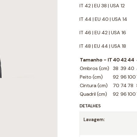
IT 42 | EU 38 | USA 12
IT 44 | EU 40 | USA 14
IT 46 | EU 42 | USA 16
IT 48 | EU 44 | USA 18
Tamanho - IT
40
42
44
Ombros (cm)
38
39
40
Peito (cm)
92
96
100
Cintura (cm)
70
74
78
Quadril (cm)
92
96
100
DETALHES
Lavagem: