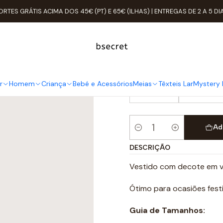
Início
Mulher
ROUPAS
Vestidos
Vestido Gold CAMOMILLA
ORTES GRÁTIS ACIMA DOS 45€ (PT) E 65€ (ILHAS) | ENTREGAS DE 2 A 5 DI
Vestido Go
TAMANHO
r
Homem
Criança
Bebé e Acessórios
Meias
Têxteis Lar
Mystery 
M (42 IT)
XL (46 IT)
Ad
Quantidade
DESCRIÇÃO
Vestido com decote em v
Ótimo para ocasiões festi
Guia de Tamanhos: