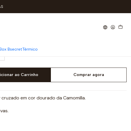
AS
ld CAMOMILLA
Box Bsecret
Térmico
icionar ao Carrinho
Comprar agora
 cruzado em cor dourado da Camomilla.
vas.