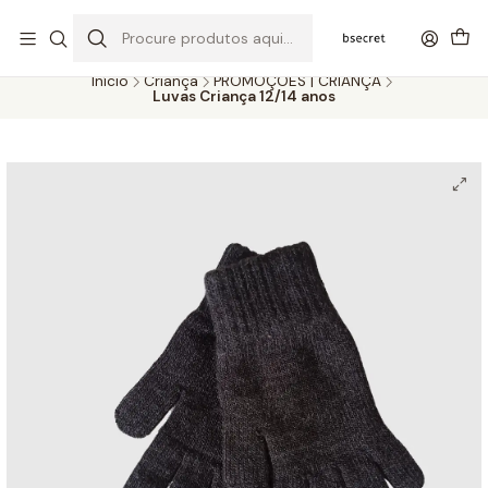
PORTES GRÁTIS ACIMA DOS 45€ (PT) E 65€ (ILHAS) | ENTREGAS DE 2
A 5 DIAS
Início
Criança
PROMOÇÕES | CRIANÇA
Luvas Criança 12/14 anos