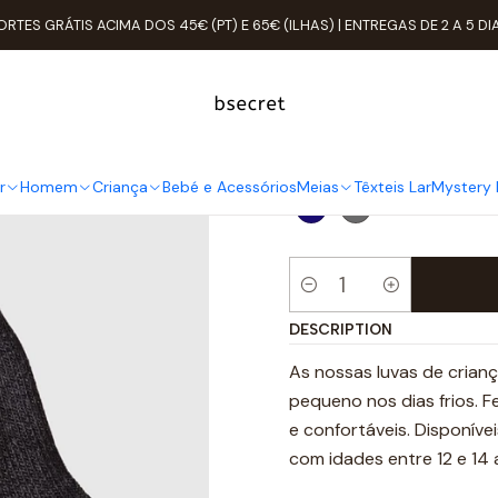
Home
Criança
PROMOÇÕES | CRIANÇA
Luvas Criança 12/14 ano
ORTES GRÁTIS ACIMA DOS 45€ (PT) E 65€ (ILHAS) | ENTREGAS DE 2 A 5 DI
Luvas Crianç
COR
r
Homem
Criança
Bebé e Acessórios
Meias
Têxteis Lar
Mystery 
Quantity
DESCRIPTION
As nossas luvas de crian
pequeno nos dias frios. F
e confortáveis. Disponívei
com idades entre 12 e 14 