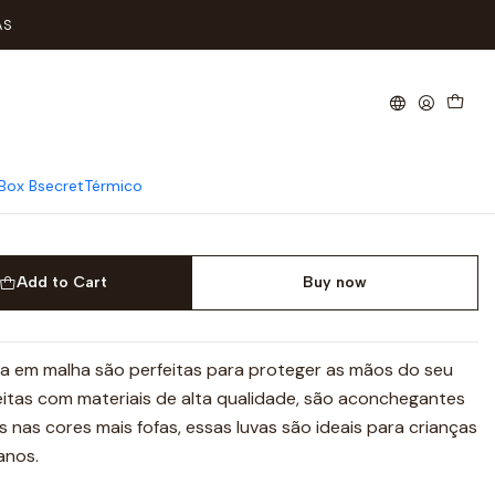
s
AS
a 12/14 anos
Box Bsecret
Térmico
Add to Cart
Buy now
ça em malha são perfeitas para proteger as mãos do seu
eitas com materiais de alta qualidade, são aconchegantes
s nas cores mais fofas, essas luvas são ideais para crianças
anos.