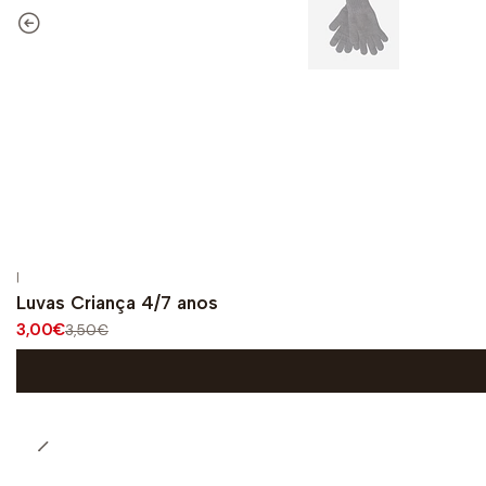
|
-14%
OFF
Luvas Criança 4/7 anos
3,00€
3,50€