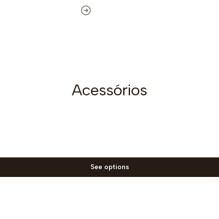
Acessórios
See options