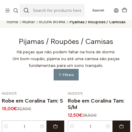
PORTES GRÁTIS ACIMA DOS 45€ (PT) E 65€ (ILHAS) | ENTREGAS DE 2
A 5 DIAS
Home
Mulher
ROUPA ÍNTIMA
Pijamas / Roupões / Camisas
Pijamas / Roupões / Camisas
Há peças que não podem faltar na hora de dormir.
Um bom roupão, pijama ou até uma camisa são peças
fundamentais para um sono tranquilo.
Filters
HU2007
|
HU2007
|
-54%
OFF
-56%
OFF
Robe em Coralina Tam: S
Robe em Coralina Tam:
S/M
15,00€
32,50€
12,50€
28,50€
Quantity
Quantity