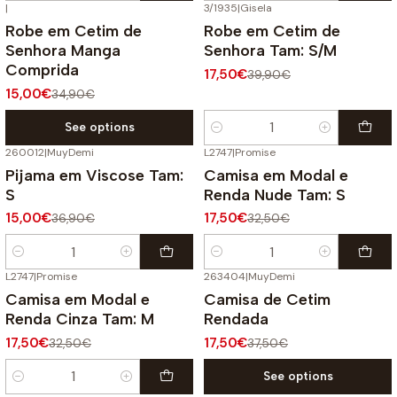
|
3/1935
|
Gisela
-57%
OFF
-56%
OFF
Robe em Cetim de
Robe em Cetim de
Senhora Manga
Senhora Tam: S/M
Comprida
17,50€
39,90€
15,00€
34,90€
See options
Quantity
260012
|
MuyDemi
L2747
|
Promise
-59%
OFF
-46%
OFF
Pijama em Viscose Tam:
Camisa em Modal e
S
Renda Nude Tam: S
15,00€
17,50€
36,90€
32,50€
Quantity
Quantity
L2747
|
Promise
263404
|
MuyDemi
-46%
OFF
-53%
OFF
Camisa em Modal e
Camisa de Cetim
Renda Cinza Tam: M
Rendada
17,50€
17,50€
32,50€
37,50€
See options
Quantity