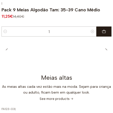
|
-22%
OFF
Pack 9 Meias Algodão Tam: 35-39 Cano Médio
11,25€
14,40€
Quantity
Meias altas
As meias altas cada vez estão mais na moda. Sejam para criança
ou adulto, ficam bem em qualquer look.
See more products
FA123-03
|