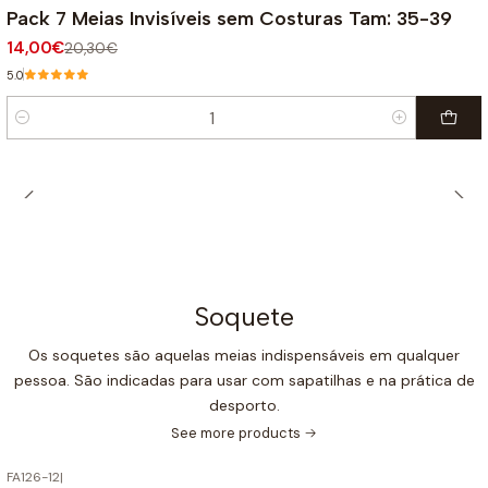
-31%
OFF
Pack 7 Meias Invisíveis sem Costuras Tam: 35-39
14,00€
20,30€
5.0
Quantity
Soquete
Os soquetes são aquelas meias indispensáveis em qualquer
pessoa. São indicadas para usar com sapatilhas e na prática de
desporto.
See more products
FA126-12
|