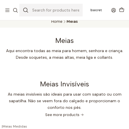
PORTES GRÁTIS ACIMA DOS 45€ (PT) E 65€ (ILHAS) | ENTREGAS DE 2
A 5 DIAS
Home
Meias
Meias
Aqui encontra todas as meia para homem, senhora e criança.
Desde soquetes, a meias altas, meia liga e collants.
Meias Invisíveis
As meias invisíveis são ideais para usar com sapato ou com
sapatilha. Não se veem fora do calçado e proporcionam o
conforto nos pés.
See more products
|
Meias Medidas