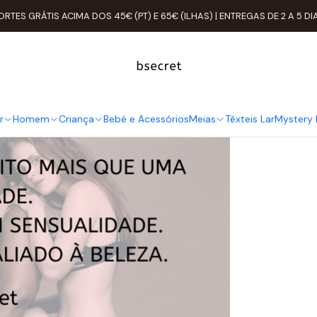
Home
Valores da Marca
Quem somos
ORTES GRÁTIS ACIMA DOS 45€ (PT) E 65€ (ILHAS) | ENTREGAS DE 2 A 5 DI
Quem somos
r
Homem
Criança
Bebé e Acessórios
Meias
Têxteis Lar
Mystery 