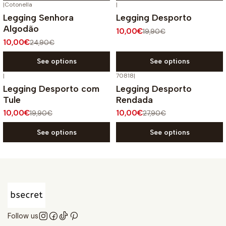
|
Cotonella
|
-60%
OFF
-50%
OFF
Legging Senhora
Legging Desporto
Algodão
10,00€
19,90€
10,00€
24,90€
See options
See options
|
70818
|
-50%
OFF
-64%
OFF
Legging Desporto com
Legging Desporto
Tule
Rendada
10,00€
10,00€
19,90€
27,90€
See options
See options
Follow us