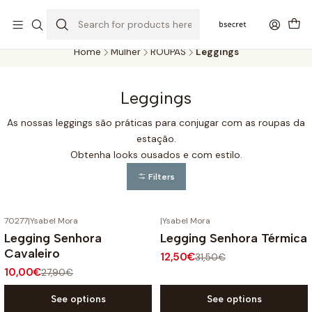
PORTES GRÁTIS ACIMA DOS 45€ (PT) E 65€ (ILHAS) | ENTREGAS DE 2
A 5 DIAS
Home
Mulher
ROUPAS
Leggings
Leggings
As nossas leggings são práticas para conjugar com as roupas da
estação.
Obtenha looks ousados e com estilo.
Filters
70277
|
Ysabel Mora
|
Ysabel Mora
-64%
OFF
-60%
OFF
Legging Senhora
Legging Senhora Térmica
Cavaleiro
12,50€
31,50€
10,00€
27,90€
See options
See options