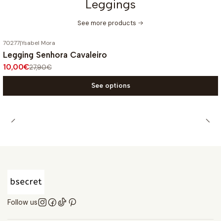
Leggings
See more products
70277
|
Ysabel Mora
-64%
OFF
Legging Senhora Cavaleiro
10,00€
27,90€
See options
Follow us