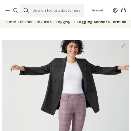
PORTES GRÁTIS ACIMA DOS 45€ (PT) E 65€ (ILHAS) | ENTREGAS DE 2
A 5 DIAS
Home
Mulher
ROUPAS
Leggings
Legging Senhora Térmica