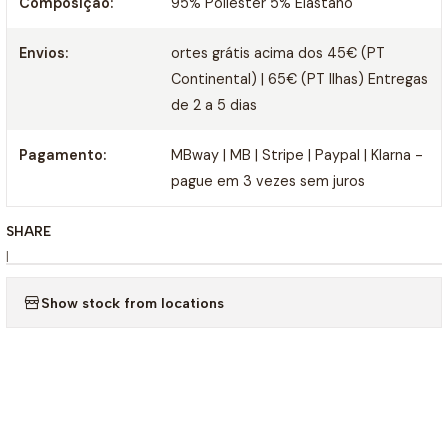
Composição:
95% Poliester 5% Elastano
Envios:
ortes grátis acima dos 45€ (PT
Continental) | 65€ (PT Ilhas) Entregas
de 2 a 5 dias
Pagamento:
MBway | MB | Stripe | Paypal | Klarna -
pague em 3 vezes sem juros
SHARE
|
Show stock from locations