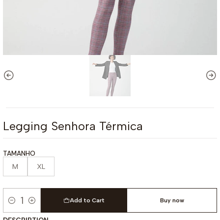
Legging Senhora Térmica
TAMANHO
M
XL
Add to Cart
Buy now
Quantity