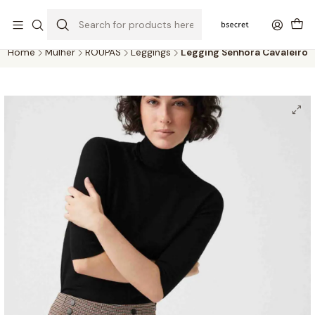
PORTES GRÁTIS ACIMA DOS 45€ (PT) E 65€ (ILHAS) | ENTREGAS DE 2
A 5 DIAS
Home
Mulher
ROUPAS
Leggings
Legging Senhora Cavaleiro