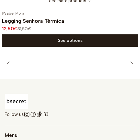
See more products
|
Ysabel Mora
-60%
OFF
Legging Senhora Térmica
12,50€
31,50€
See options
Follow us
Menu