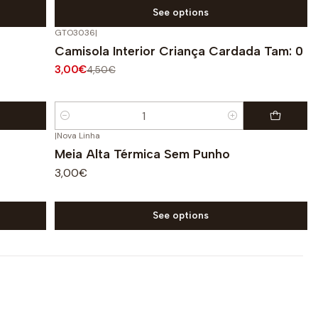
See options
GTO3036
|
-33%
OFF
Camisola Interior Criança Cardada Tam: 0
3,00€
4,50€
Quantity
|
Nova Linha
Meia Alta Térmica Sem Punho
3,00€
See options