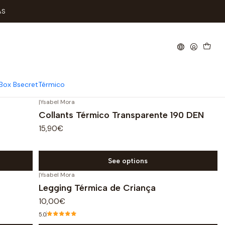
AS
ias mais frios.
Box Bsecret
Térmico
|
Ysabel Mora
Collants Térmico Transparente 190 DEN
15,90€
See options
|
Ysabel Mora
Legging Térmica de Criança
10,00€
5.0