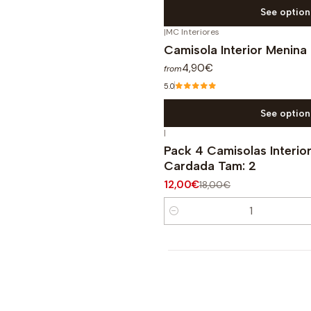
See option
|
MC Interiores
Camisola Interior Menin
4,90€
from
5.0
See option
|
-33%
OFF
Pack 4 Camisolas Interio
Cardada Tam: 2
12,00€
18,00€
Quantity