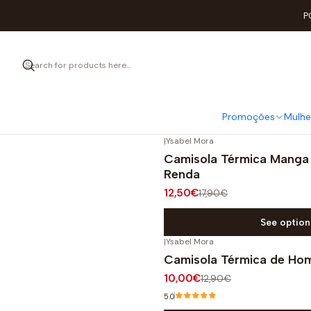
P
Roupa térmica 
Promoções
Mulhe
|
Ysabel Mora
-30%
OFF
Camisola Térmica Mang
Renda
12,50€
17,90€
See option
|
Ysabel Mora
-22%
OFF
Camisola Térmica de H
10,00€
12,90€
5.0