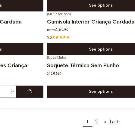
s
See options
|
MC Interiores
a Cardada
Camisola Interior Criança Cardada
4,90€
from
5.0
s
See options
|
Nova Linha
res Criança
Soquete Térmica Sem Punho
3,00€
See options
1
2
»
Last