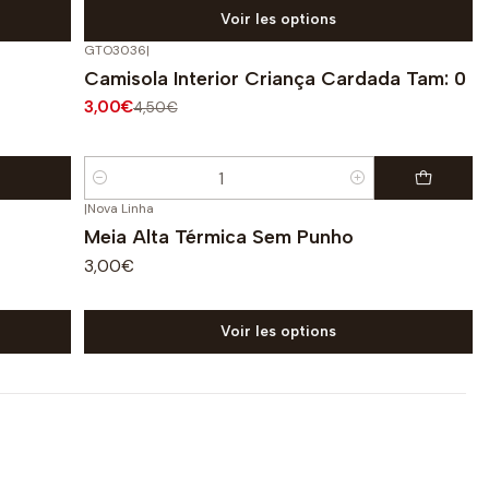
Voir les options
GTO3036
|
-33%
OFF
Camisola Interior Criança Cardada Tam: 0
3,00€
4,50€
Quantité
|
Nova Linha
Meia Alta Térmica Sem Punho
3,00€
Voir les options