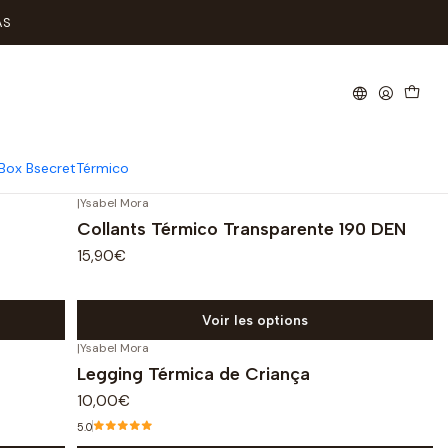
AS
ias mais frios.
Box Bsecret
Térmico
|
Ysabel Mora
Collants Térmico Transparente 190 DEN
15,90€
Voir les options
|
Ysabel Mora
Legging Térmica de Criança
10,00€
5.0