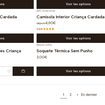
ons
Voir les options
|
MC Interiores
a Cardada
Camisola Interior Criança Cardada
4,90€
depuis
5.0
ons
Voir les options
|
Nova Linha
res Criança
Soquete Térmica Sem Punho
3,00€
Voir les options
1
2
»
En dernier