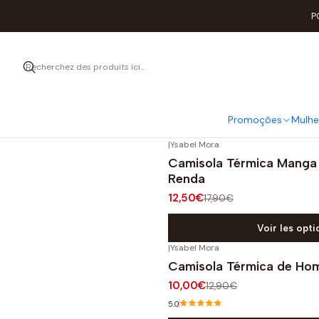
P
Roupa térmica 
Promoções
Mulhe
|
Ysabel Mora
-30%
OFF
Camisola Térmica Mang
Renda
12,50€
17,90€
Voir les opti
|
Ysabel Mora
-22%
OFF
Camisola Térmica de H
10,00€
12,90€
5.0