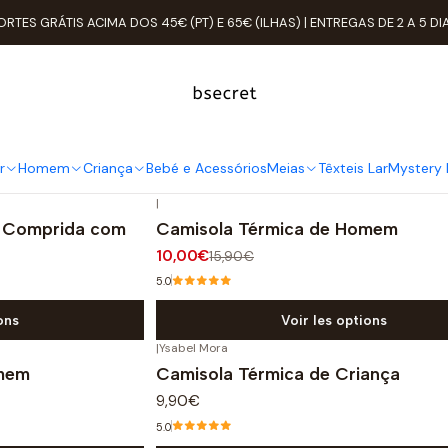
Accueil
Térmico
ORTES GRÁTIS ACIMA DOS 45€ (PT) E 65€ (ILHAS) | ENTREGAS DE 2 A 5 DI
Térmico
para toda a família. Os melhores interiores térmicos para os d
r
Homem
Criança
Bebé e Acessórios
Meias
Têxteis Lar
Mystery 
|
-37%
OFF
a Comprida com
Camisola Térmica de Homem
10,00€
15,90€
5.0
ons
Voir les options
|
Ysabel Mora
omem
Camisola Térmica de Criança
9,90€
5.0