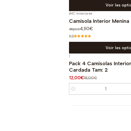
Voir les opti
|
MC Interiores
Camisola Interior Menin
4,90€
depuis
5.0
Voir les opti
|
-33%
OFF
Pack 4 Camisolas Interio
Cardada Tam: 2
12,00€
18,00€
Quantité