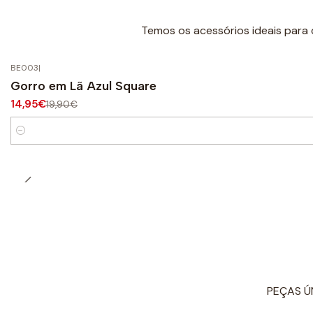
Temos os acessórios ideais para 
BE003
|
-25%
OFF
Gorro em Lã Azul Square
14,95€
19,90€
Quantité
PEÇAS Ú