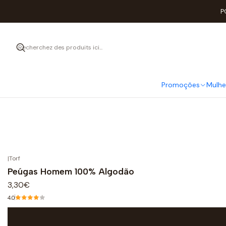
P
Promoções
Mulhe
|
Torf
Peúgas Homem 100% Algodão
3,30€
4.0