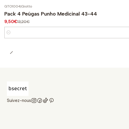
GTO1004
|
Giotto
-28%
OFF
Pack 4 Peúgas Punho Medicinal 43-44
9,50€
13,20€
Quantité
Suivez-nous