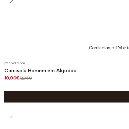
Camisolas e T'shir
|
Ysabel Mora
-23%
OFF
Camisola Homem em Algodão
10,00€
12,95€