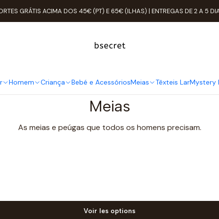
Accueil
Homem
ORTES GRÁTIS ACIMA DOS 45€ (PT) E 65€ (ILHAS) | ENTREGAS DE 2 A 5 DI
Homem
r
Homem
Criança
Bebé e Acessórios
Meias
Têxteis Lar
Mystery 
Meias
As meias e peúgas que todos os homens precisam.
Voir les options