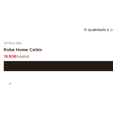
A qualidade e c
SOTELA 136
|
-64%
OFF
Robe Home Cetim
19,90€
54,90€