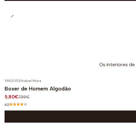
Os interiores de
YM20151
|
Ysabel Mora
-27%
OFF
Boxer de Homem Algodão
5,80€
7,99€
4.0