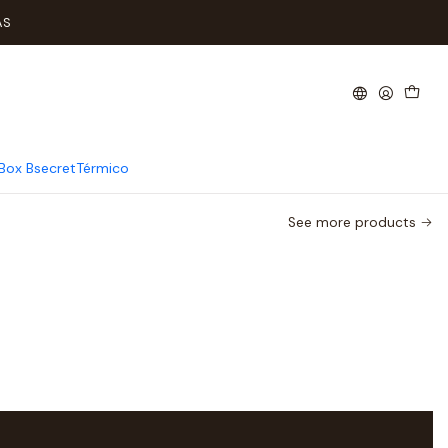
AS
Box Bsecret
Térmico
See more products