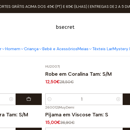
Accueil
Mulher
ROUPA ÍNTIMA
Pijamas / Roupões / Camisas
ORTES GRÁTIS ACIMA DOS 45€ (PT) E 65€ (ILHAS) | ENTREGAS DE 2 A 5 DI
Pijamas / Roupões / Camisas
Há peças que não podem faltar na hora de dormir.
 pijama ou até uma camisa são peças fundamentais para um 
r
Homem
Criança
Bebé e Acessórios
Meias
Têxteis Lar
Mystery 
HU2007
|
-56%
OFF
Robe em Coralina Tam: S/M
12,50€
28,50€
Quantité
260012
|
MuyDemi
-59%
OFF
ra Tam: S/M
Pijama em Viscose Tam: S
15,00€
36,90€