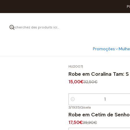
P
Um bom roupão,
Promoções
Mulhe
HU2007
|
-54%
OFF
Robe em Coralina Tam: S
15,00€
32,50€
Quantité
3/1935
|
Gisela
-56%
OFF
Robe em Cetim de Senho
17,50€
39,90€