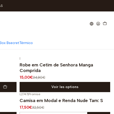
AS
sono tranquilo.
Box Bsecret
Térmico
|
-57%
OFF
Robe em Cetim de Senhora Manga
Comprida
15,00€
34,90€
Voir les options
L2747
|
Promise
-46%
OFF
Camisa em Modal e Renda Nude Tam: S
17,50€
32,50€