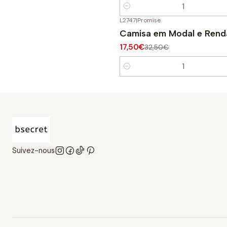
Quantité
L2747
|
Promise
-46%
OFF
Camisa em Modal e Rend
17,50€
32,50€
Quantité
Suivez-nous