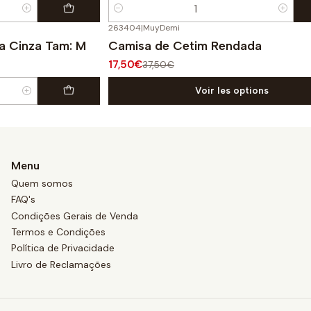
Quantité
263404
|
MuyDemi
-53%
OFF
a Cinza Tam: M
Camisa de Cetim Rendada
17,50€
37,50€
Voir les options
Menu
Quem somos
FAQ's
Condições Gerais de Venda
Termos e Condições
Política de Privacidade
Livro de Reclamações