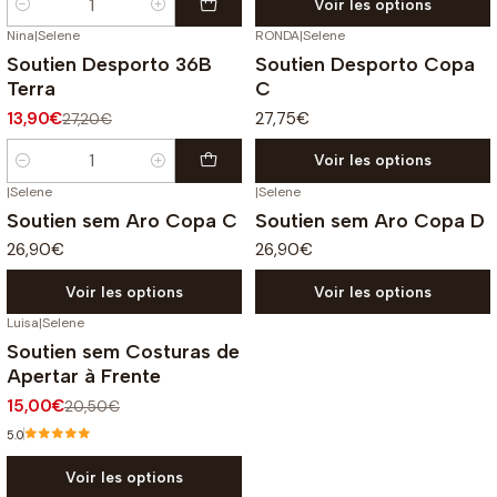
Voir les options
Quantité
Nina
|
Selene
RONDA
|
Selene
-49%
OFF
Soutien Desporto 36B
Soutien Desporto Copa
Terra
C
13,90€
27,75€
27,20€
Voir les options
Quantité
|
Selene
|
Selene
Soutien sem Aro Copa C
Soutien sem Aro Copa D
26,90€
26,90€
Voir les options
Voir les options
Luisa
|
Selene
-27%
OFF
Soutien sem Costuras de
Apertar à Frente
15,00€
20,50€
5.0
Voir les options