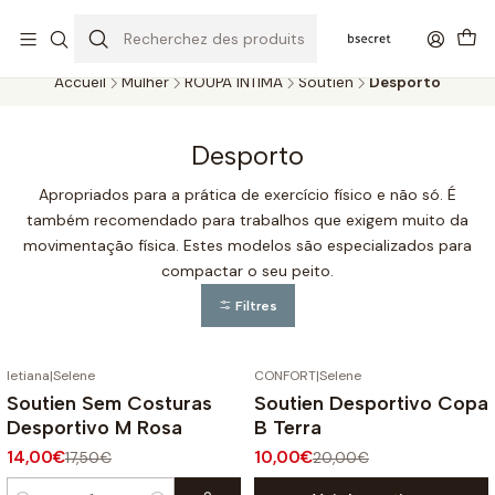
PORTES GRÁTIS ACIMA DOS 45€ (PT) E 65€ (ILHAS) | ENTREGAS DE 2
A 5 DIAS
Accueil
Mulher
ROUPA ÍNTIMA
Soutien
Desporto
Desporto
Apropriados para a prática de exercício físico e não só. É
também recomendado para trabalhos que exigem muito da
movimentação física. Estes modelos são especializados para
compactar o seu peito.
Filtres
letiana
|
Selene
CONFORT
|
Selene
-20%
OFF
-50%
OFF
Soutien Sem Costuras
Soutien Desportivo Copa
Desportivo M Rosa
B Terra
14,00€
10,00€
17,50€
20,00€