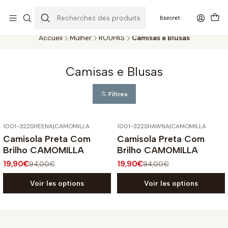
PORTES GRÁTIS ACIMA DOS 45€ (PT) E 65€ (ILHAS) | ENTREGAS DE 2
A 5 DIAS
Accueil
Mulher
ROUPAS
Camisas e Blusas
Camisas e Blusas
Filtres
1001-322SHEENA
|
CAMOMILLA
1001-322SHAWNA
|
CAMOMILLA
-79%
OFF
-79%
OFF
Camisola Preta Com
Camisola Preta Com
Brilho CAMOMILLA
Brilho CAMOMILLA
19,90€
19,90€
94,00€
94,00€
Voir les options
Voir les options