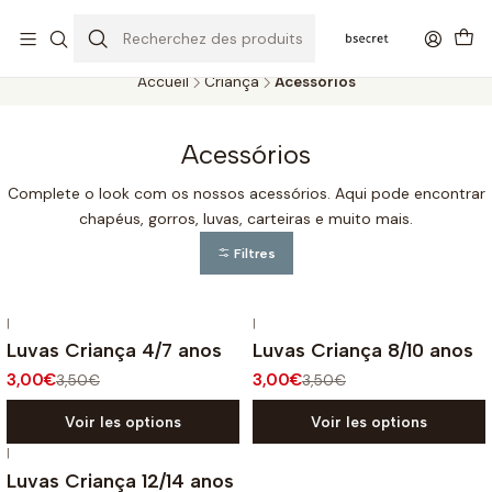
PORTES GRÁTIS ACIMA DOS 45€ (PT) E 65€ (ILHAS) | ENTREGAS DE 2
A 5 DIAS
Accueil
Criança
Acessórios
Acessórios
Complete o look com os nossos acessórios. Aqui pode encontrar
chapéus, gorros, luvas, carteiras e muito mais.
Filtres
|
|
-14%
OFF
-14%
OFF
Luvas Criança 4/7 anos
Luvas Criança 8/10 anos
3,00€
3,00€
3,50€
3,50€
Voir les options
Voir les options
|
-14%
OFF
Luvas Criança 12/14 anos