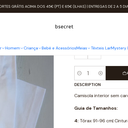
ueil
Homem
Camisolas
Camisola Interior Sem Carda Manga C
ORTES GRÁTIS ACIMA DOS 45€ (PT) E 65€ (ILHAS) | ENTREGAS DE 2 A 5 DI
Camisola Int
TAMANHO
r
Homem
Criança
Bebé e Acessórios
Meias
Têxteis Lar
Mystery 
4
5
Quantité
DESCRIPTION
Camisola interior sem ca
Guia de Tamanhos:
4:
Tórax 91-96 cm| Cintu