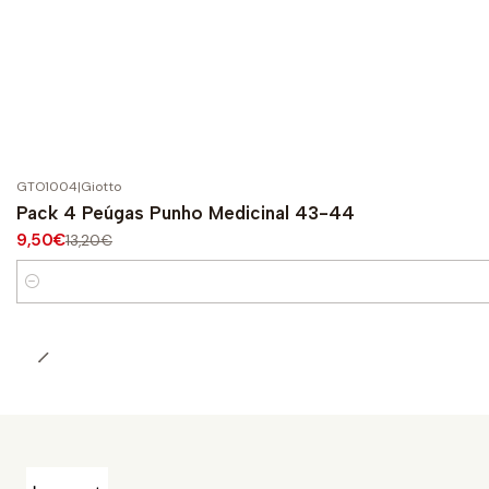
GTO1004
|
Giotto
-28%
OFF
Pack 4 Peúgas Punho Medicinal 43-44
9,50€
13,20€
Quantité