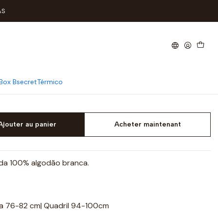
urta
AS
erior Sem Carda Manga Curta
Box Bsecret
Térmico
Ajouter au panier
Acheter maintenant
rda 100% algodão branca.
ra 76-82 cm| Quadril 94-100cm