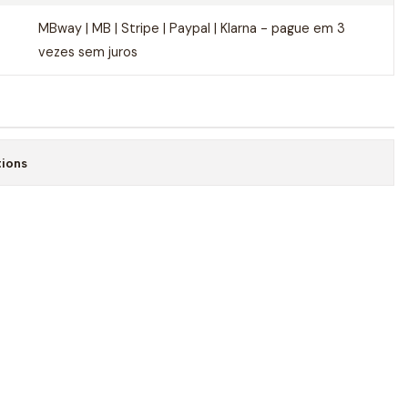
MBway | MB | Stripe | Paypal | Klarna - pague em 3
vezes sem juros
tions