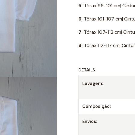
5:
Tórax 96-101 cm| Cint
6:
Tórax 101-107 cm| Cint
7:
Tórax 107-112 cm| Cint
8:
Tórax 112-117 cm| Cint
DETAILS
Lavagem:
Composição:
Envios: