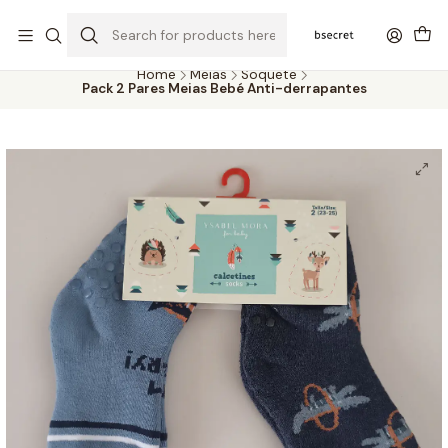
PORTES GRÁTIS ACIMA DOS 45€ (PT) E 65€ (ILHAS) | ENTREGAS DE 2
A 5 DIAS
Home
Meias
Soquete
Pack 2 Pares Meias Bebé Anti-derrapantes