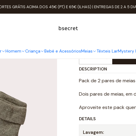
Meias
Soquete
Pack 2 Pares Meias Bebé Tam: 23-25 Anti-derr
ORTES GRÁTIS ACIMA DOS 45€ (PT) E 65€ (ILHAS) | ENTREGAS DE 2 A 5 DI
Pack 2 Pare
Anti-derrapa
r
Homem
Criança
Bebé e Acessórios
Meias
Têxteis Lar
Mystery 
Quantity
DESCRIPTION
Pack de 2 pares de meias
Dois pares de meias, em d
Aproveite este pack quen
DETAILS
Lavagem: