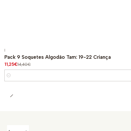
|
-22%
OFF
Pack 9 Soquetes Algodão Tam: 19-22 Criança
11,25€
14,40€
Quantity