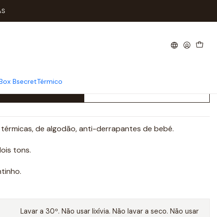
apantes
AS
s Meias Bebé Tam: 23-25
ntes
Box Bsecret
Térmico
Add to Cart
Buy now
 térmicas, de algodão, anti-derrapantes de bebé.
ois tons.
tinho.
Lavar a 30º. Não usar lixívia. Não lavar a seco. Não usar