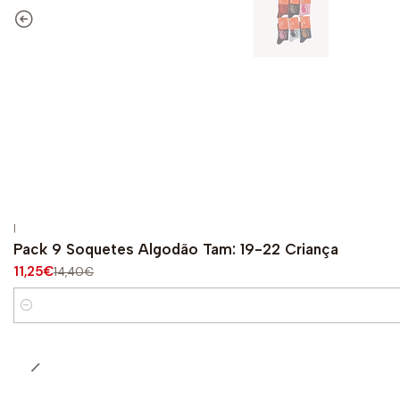
|
-22%
OFF
Pack 9 Soquetes Algodão Tam: 19-22 Criança
11,25€
14,40€
Quantity