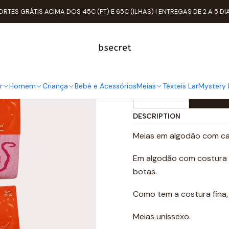
s
Meias curtas / cano
Pack 6 Meias de Algodão Tam: 23-26 Cano
ORTES GRÁTIS ACIMA DOS 45€ (PT) E 65€ (ILHAS) | ENTREGAS DE 2 A 5 DI
Pack 6 Meia
Cano Médio 
r
Homem
Criança
Bebé e Acessórios
Meias
Têxteis Lar
Mystery 
Quantity
DESCRIPTION
Meias em algodão com ca
Em algodão com costura fi
botas.
Como tem a costura fina
Meias unissexo.