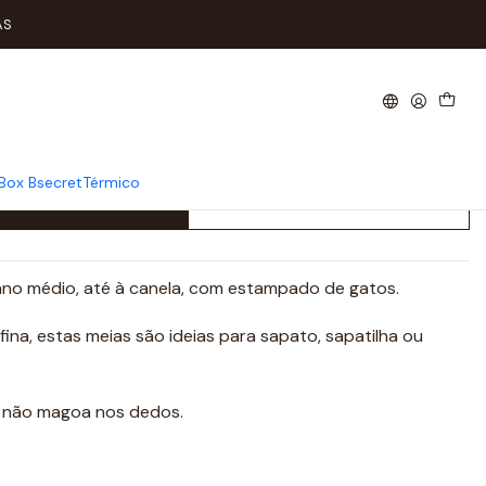
 Médio Gatos
AS
s de Algodão Tam: 23-26
Gatos
Box Bsecret
Térmico
Add to Cart
Buy now
no médio, até à canela, com estampado de gatos.
na, estas meias são ideias para sapato, sapatilha ou
, não magoa nos dedos.