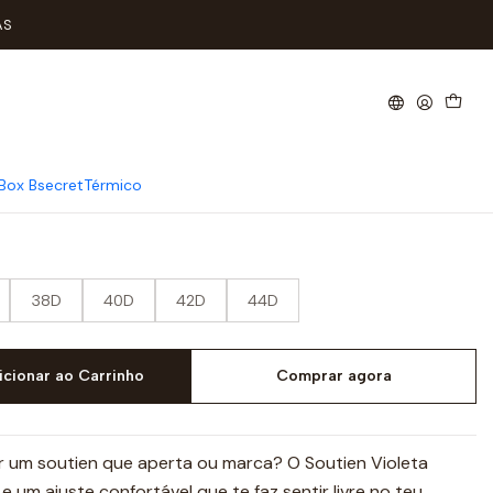
do Copa D - Violeta
AS
ontrole Cruzado Copa D -
Box Bsecret
Térmico
38D
40D
42D
44D
icionar ao Carrinho
Comprar agora
or um soutien que aperta ou marca? O Soutien Violeta
e um ajuste confortável que te faz sentir livre no teu