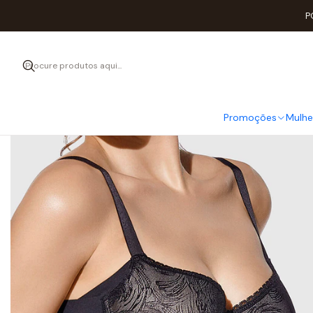
Início
Mulher
ROU
P
Promoções
Mulhe