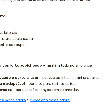
uto?
s laterais
trutura acolchoada
ebaixo da roupa
m conforto acolchoado
- mantém tudo no sítio o dia
uzado e corte a laser
- suaviza as linhas e elimina dobras.
a e adaptável
- perfeito para outfits justos.
ibrados
- para sessões longas sem incomodar.
ca modeladora
e
cueca alta modeladora
.