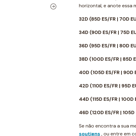
horizontal, e anote essa
32D (85D ES/FR | 70D E
34D
(90D ES/FR | 75D E
36D
(95D ES/FR | 80D E
38D
(100D ES/FR | 85D 
40D
(105D ES/FR | 90D
42D
(110D ES/FR | 95D 
44D
(115D ES/FR | 100D
46D
(120D ES/FR | 105D
Se não encontra a sua me
soutiens
, ou entre em 