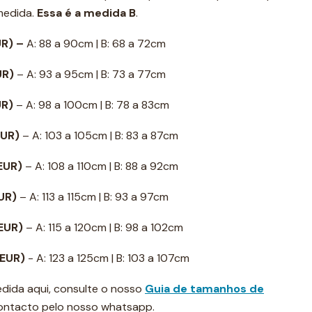
 medida.
Essa é a medida B
.
UR) –
A: 88 a 90cm | B: 68 a 72cm
UR)
– A: 93 a 95cm | B: 73 a 77cm
UR)
– A: 98 a 100cm | B: 78 a 83cm
EUR)
– A: 103 a 105cm | B: 83 a 87cm
 EUR)
– A: 108 a 110cm | B: 88 a 92cm
EUR)
– A: 113 a 115cm | B: 93 a 97cm
 EUR)
– A: 115 a 120cm | B: 98 a 102cm
 EUR)
- A: 123 a 125cm | B: 103 a 107cm
dida aqui, consulte o nosso
Guia de tamanhos de
contacto pelo nosso whatsapp.