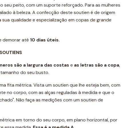
do seu peito, com um suporte reforçado. Para as mulheres
liado à beleza. A confecção deste soutien é de origem
na sua qualidade e especialização em copas de grande
de demorar até
10 dias úteis.
 SOUTIENS
meros são a
largura das costas
e
as letras são a copa
,
e tamanho do seu busto.
ma fita métrica. Vista um soutien que lhe esteja bem, com
ente no corpo, com as alças reguladas à medida e que o
achado". Não faça as medições com um soutien de
 métrica em torno do seu corpo, em plano horizontal, por
te essa medida.
Essa é a medida A
.