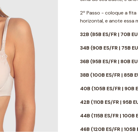
2º Passo - coloque a fit
horizontal, e anote essa
32B (85B ES/FR | 70B EU
34B
(90B ES/FR | 75B E
36B
(95B ES/FR | 80B E
38B
(100B ES/FR | 85B 
40B
(105B ES/FR | 90B 
42B
(110B ES/FR | 95B 
44B
(115B ES/FR | 100B
46B
(120B ES/FR | 105B