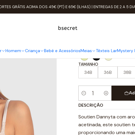
Mulher
ROUPA ÍNTIMA
Soutien
Copas
Copa B
Soutien Flexicu
ORTES GRÁTIS ACIMA DOS 45€ (PT) E 65€ (ILHAS) | ENTREGAS DE 2 A 5 DI
Soutien Flex
COR
r
Homem
Criança
Bebé e Acessórios
Meias
Têxteis Lar
Mystery 
TAMANHO
34B
36B
38B
Ad
Quantidade
DESCRIÇÃO
Soutien Dannyta com aro 
acetinada, este soutien t
proporcionando uma maio