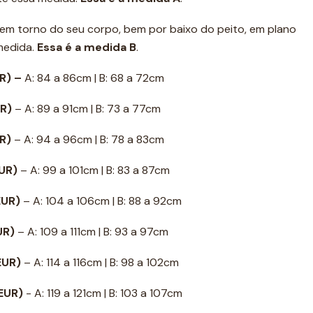
a em torno do seu corpo, bem por baixo do peito, em plano
 medida.
Essa é a medida B
.
R) –
A: 84 a 86cm | B: 68 a 72cm
UR)
– A: 89 a 91cm | B: 73 a 77cm
UR)
– A: 94 a 96cm | B: 78 a 83cm
EUR)
– A: 99 a 101cm | B: 83 a 87cm
EUR)
– A: 104 a 106cm | B: 88 a 92cm
EUR)
– A: 109 a 111cm | B: 93 a 97cm
 EUR)
– A: 114 a 116cm | B: 98 a 102cm
 EUR)
- A: 119 a 121cm | B: 103 a 107cm