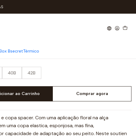
p Copa B
AS
icup Copa B
Box Bsecret
Térmico
40B
42B
icionar ao Carrinho
Comprar agora
e copa spacer. Com uma aplicação floral na alça
em uma copa elastica, esponjosa, mas fina,
r capacidade de adaptação ao seu peito. Neste soutien