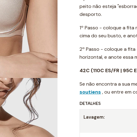
peito não esteja "esborr
desporto.
1º Passo - coloque a fita
cima do seu busto, e ano
2º Passo - coloque a fit
horizontal, e anote essa
42C
(110C ES/FR | 95C 
Se não encontra a sua me
soutiens
, ou entre em 
DETALHES
Lavagem: