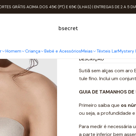
ulher
ROUPA ÍNTIMA
Soutien
Copas
Copa C
Soutien Cai-cai 
ORTES GRÁTIS ACIMA DOS 45€ (PT) E 65€ (ILHAS) | ENTREGAS DE 2 A 5 DI
Soutien Cai-
Ad
Quantidade
r
Homem
Criança
Bebé e Acessórios
Meias
Têxteis Lar
Mystery 
DESCRIÇÃO
Sutiã sem alças com aro
tule fino. Inclui um conjun
GUIA DE TAMANHOS DE
Primeiro saiba que
os nú
ou seja, a profundidade 
Para medir é necessária u
a parte inferior bem ass