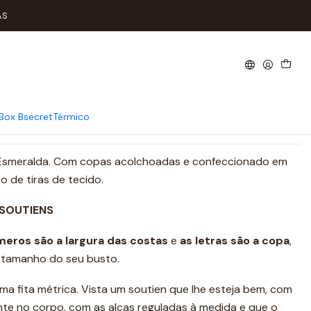
42C Terra
AS
cai 42C Terra
icionar ao Carrinho
Comprar agora
Box Bsecret
Térmico
 Esmeralda. Com copas acolchoadas e confeccionado em
to de tiras de tecido.
 SOUTIENS
meros são a
largura das costas
e
as letras são a copa
,
e tamanho do seu busto.
ma fita métrica. Vista um soutien que lhe esteja bem, com
ente no corpo, com as alças reguladas à medida e que o