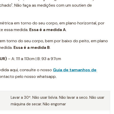
achado". Não faça as medições com um soutien de
 métrica em torno do seu corpo, em plano horizontal, por
te essa medida.
Essa é a medida A
.
a em torno do seu corpo, bem por baixo do peito, em plano
 medida.
Essa é a medida B
.
EUR)
– A: 111 a 113cm | B: 93 a 97cm
dida aqui, consulte o nosso
Guia de tamanhos de
contacto pelo nosso whatsapp.
Lavar a 30º. Não usar lixívia. Não lavar a seco. Não usar
máquina de secar. Não engomar