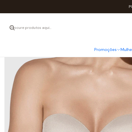
Início
M
P
Promoções
Mulhe