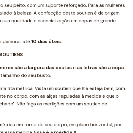
do seu peito, com um suporte reforçado. Para as mulheres
liado à beleza. A confecção deste soutien é de origem
na sua qualidade e especialização em copas de grande
de demorar até
10 dias úteis
.
 SOUTIENS
meros são a
largura das costas
e
as letras são a copa
,
e tamanho do seu busto.
ma fita métrica. Vista um soutien que lhe esteja bem, com
ente no corpo, com as alças reguladas à medida e que o
achado". Não faça as medições com um soutien de
 métrica em torno do seu corpo, em plano horizontal, por
te essa medida.
Essa é a medida A
.