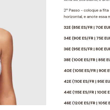
2º Passo - coloque a fit
horizontal, e anote essa
32E (85E ES/FR | 70E EU
34E
(90E ES/FR | 75E E
36E
(95E ES/FR | 80E E
38E
(100E ES/FR | 85E 
40E
(105E ES/FR | 90E 
42E
(110E ES/FR | 95E E
44E
(115E ES/FR | 100E 
46E
(120E ES/FR | 105E