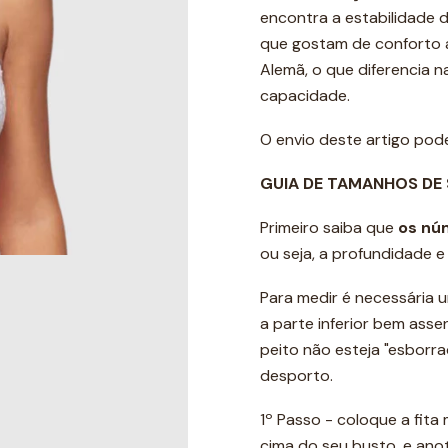
encontra a estabilidade 
que gostam de conforto a
Alemã, o que diferencia 
capacidade.
O envio deste artigo po
GUIA DE TAMANHOS DE
Primeiro saiba que
os nú
ou seja, a profundidade 
Para medir é necessária u
a parte inferior bem ass
peito não esteja "esborr
desporto.
1º Passo - coloque a fita
cima do seu busto, e ano