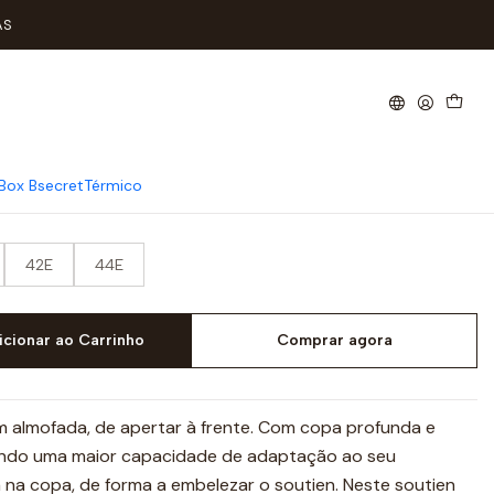
rente Copa E
AS
tar à Frente Copa E
Box Bsecret
Térmico
42E
44E
icionar ao Carrinho
Comprar agora
m almofada, de apertar à frente. Com copa profunda e
nando uma maior capacidade de adaptação ao seu
 na copa, de forma a embelezar o soutien. Neste soutien