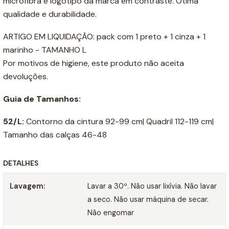
microfibra e logotipo da marca em contraste. Ótima
qualidade e durabilidade.
ARTIGO EM LIQUIDAÇÃO: pack com 1 preto + 1 cinza + 1
marinho - TAMANHO L
Por motivos de higiene, este produto não aceita
devoluções.
Guia de Tamanhos
:
52/L:
Contorno da cintura 92-99 cm| Quadril 112-119 cm|
Tamanho das calças 46-48
DETALHES
Lavagem:
Lavar a 30º. Não usar lixívia. Não lavar
a seco. Não usar máquina de secar.
Não engomar