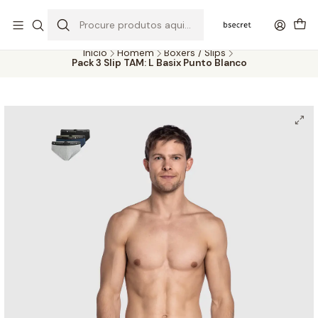
PORTES GRÁTIS ACIMA DOS 45€ (PT) E 65€ (ILHAS) | ENTREGAS DE 2
A 5 DIAS
Início
Homem
Boxers / Slips
Pack 3 Slip TAM: L Basix Punto Blanco