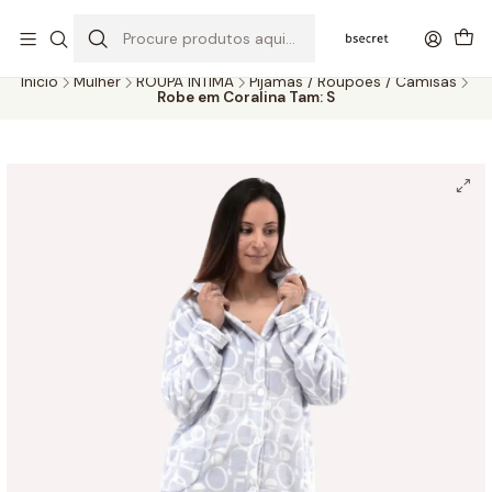
PORTES GRÁTIS ACIMA DOS 45€ (PT) E 65€ (ILHAS) | ENTREGAS DE 2
A 5 DIAS
Início
Mulher
ROUPA ÍNTIMA
Pijamas / Roupões / Camisas
Robe em Coralina Tam: S