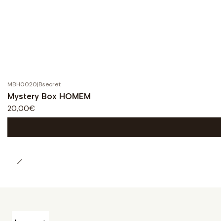
MBH0020
|
Bsecret
Mystery Box HOMEM
20,00€