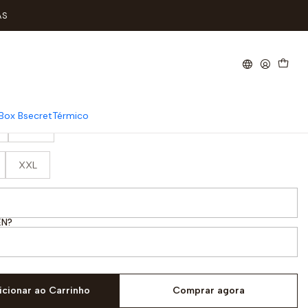
AS
x MULHER
Box Bsecret
Térmico
80€
XXL
EN?
icionar ao Carrinho
Comprar agora