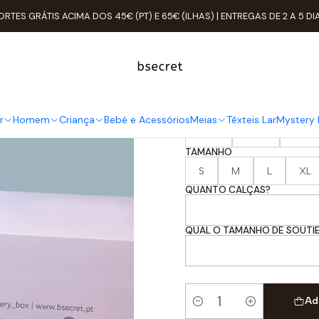
Início
Mystery Box Bsecret
Mystery Box MULHER
ORTES GRÁTIS ACIMA DOS 45€ (PT) E 65€ (ILHAS) | ENTREGAS DE 2 A 5 DI
Mystery Bo
VALOR
r
Homem
Criança
Bebé e Acessórios
Meias
Têxteis Lar
Mystery 
20€
40€
60€
TAMANHO
S
M
L
XL
QUANTO CALÇAS?
QUAL O TAMANHO DE SOUTI
Ad
Quantidade