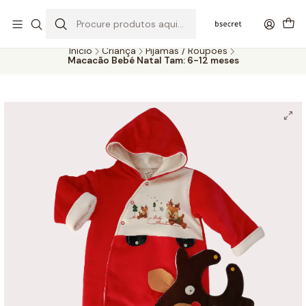
PORTES GRÁTIS ACIMA DOS 45€ (PT) E 65€ (ILHAS) | ENTREGAS DE 2
A 5 DIAS
Início
Criança
Pijamas / Roupões
Macacão Bebé Natal Tam: 6-12 meses