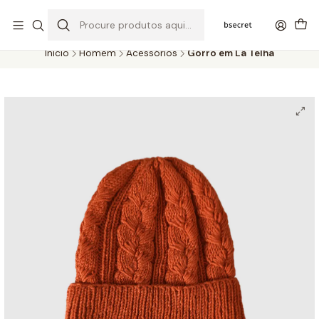
PORTES GRÁTIS ACIMA DOS 45€ (PT) E 65€ (ILHAS) | ENTREGAS DE 2
A 5 DIAS
Início
Homem
Acessórios
Gorro em Lã Telha