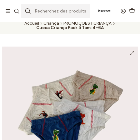
PORTES GRÁTIS ACIMA DOS 45€ (PT) E 65€ (ILHAS) | ENTREGAS DE 2
A 5 DIAS
Accueil
Criança
PROMOÇÕES | CRIANÇA
Cueca Criança Pack 5 Tam: 4-6A