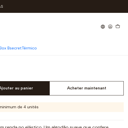
dão com Renda
AS
Senhora Algodão com Renda
Box Bsecret
Térmico
Ajouter au panier
Acheter maintenant
minimum de 4 unités
m renda no elástico. Um algodão suave que confere