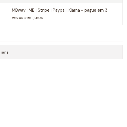
MBway | MB | Stripe | Paypal | Klarna - pague em 3
vezes sem juros
tions