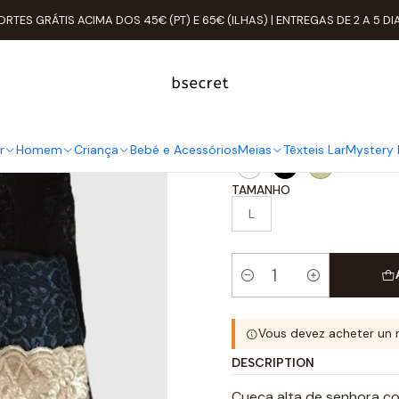
er
ROUPA ÍNTIMA
Cuecas
Cueca Alta
Cueca Alta Senhora Algo
ORTES GRÁTIS ACIMA DOS 45€ (PT) E 65€ (ILHAS) | ENTREGAS DE 2 A 5 DI
Cueca Alta 
COR
r
Homem
Criança
Bebé e Acessórios
Meias
Têxteis Lar
Mystery 
TAMANHO
L
Quantité
Vous devez acheter un 
DESCRIPTION
Cueca alta de senhora co