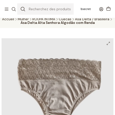
PORTES GRÁTIS ACIMA DOS 45€ (PT) E 65€ (ILHAS) | ENTREGAS DE 2
A 5 DIAS
Accueil
Mulher
ROUPA ÍNTIMA
Cuecas
Asa Delta / Brasileira
Asa Delta Alta Senhora Algodão com Renda