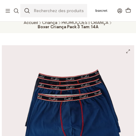
PORTES GRÁTIS ACIMA DOS 45€ (PT) E 65€ (ILHAS) | ENTREGAS DE 2
A 5 DIAS
Accueil
Criança
PROMOÇÕES | CRIANÇA
Boxer Criança Pack 3 Tam: 14A