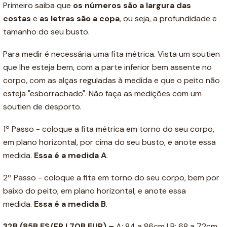
Primeiro saiba que
os números são a
largura das
costas
e
as letras são a copa
, ou seja, a profundidade e
tamanho do seu busto.
Para medir é necessária uma fita métrica. Vista um soutien
que lhe esteja bem, com a parte inferior bem assente no
corpo, com as alças reguladas à medida e que o peito não
esteja "esborrachado". Não faça as medições com um
soutien de desporto.
1º Passo - coloque a fita métrica em torno do seu corpo,
em plano horizontal, por cima do seu busto, e anote essa
medida.
Essa é a medida A
.
2º Passo - coloque a fita em torno do seu corpo, bem por
baixo do peito, em plano horizontal, e anote essa
medida.
Essa é a medida B
.
32B (85B ES/FR | 70B EUR) –
A: 84 a 86cm | B: 68 a 72cm