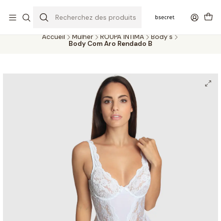
PORTES GRÁTIS ACIMA DOS 45€ (PT) E 65€ (ILHAS) | ENTREGAS DE 2
A 5 DIAS
Accueil
Mulher
ROUPA ÍNTIMA
Body´s
Body Com Aro Rendado B